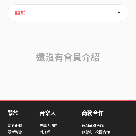
主頁
歌單
喜歡
關於
還沒有會員介紹
關於
音樂人
商務合作
關於街聲
音樂人指南
行銷業務合作
最新消息
街托邦
非營利 / 校園合作