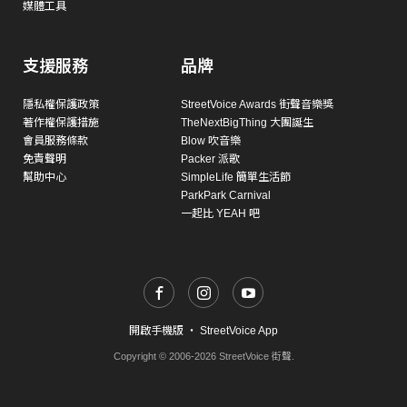
媒體工具
支援服務
品牌
隱私權保護政策
StreetVoice Awards 街聲音樂獎
著作權保護措施
TheNextBigThing 大團誕生
會員服務條款
Blow 吹音樂
免責聲明
Packer 派歌
幫助中心
SimpleLife 簡單生活節
ParkPark Carnival
一起比 YEAH 吧
開啟手機版
・
StreetVoice App
Copyright © 2006-2026 StreetVoice 街聲.