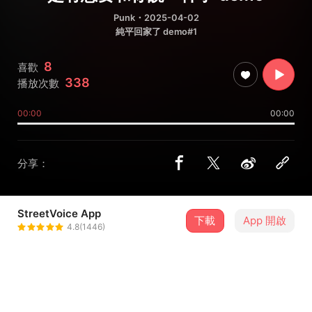
Punk
・2025-04-02
純平回家了 demo#1
8
喜歡
338
播放次數
00:00
00:00
分享：
StreetVoice App
下載
App 開啟
純平回家了
4.8(1446)
＋ 追蹤
@chunping_coming_home_