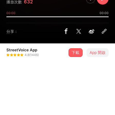
632
播放次數
00:00
00:00
分享：
StreetVoice App
下載
App 開啟
純平回家了
4.8(1446)
＋ 追蹤
@chunping_coming_home_
介紹
純平回家了 demo#1
錄音師：波波
錄音室：類比裝置音樂工作室