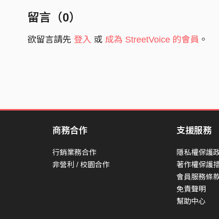
其實很不安
留言（
0
）
藏著對妳的愛慕
我說不出來
欲留言請先
登入
或
成為 StreetVoice 的會員
。
朋友的關係變成了阻礙
I feel a lot of pain
Cause babe you're my vision
當我注視你的眼
彷彿看到整個銀河
商務合作
支援服務
想一直陪伴在身邊
幫你將傷口全都癒合
行銷業務合作
隱私權保護
非營利 / 校園合作
著作權保護
遙不可及的眷戀
會員服務條
我知道終究會是曲折
免責聲明
幫助中心
只能默默的喜歡