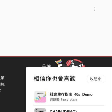
品牌
相信你也會喜歡
政策
StreetVoice Awards 街聲音樂獎
收起來
措施
TheNextBigThing 大團誕生
款
Blow 吹音樂
社會生存指南_40s_Demo
Packer 派歌
微醺態 Tipsy State
SimpleLife 簡單生活節
ParkPark Carnival
CHAIN (DEMO)