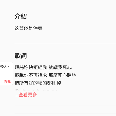
介紹
这首歌是伴奏
歌詞
拜託妳快拒絕我 就讓我死心
音樂人，
！
擺脫你不再追求 那麼死心踏地
好喔
把所有好的壞的都刪掉
It's time to let you go
...查看更多
拜託妳快拒絕我 就讓我死心
外表裝的不在乎