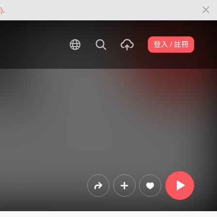
)
.
登入 / 註冊