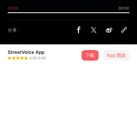
00:00
00:00
分享：
StreetVoice App
下載
App 開啟
廖文強
4.8(1446)
＋ 追蹤
@chrisxxx
介紹
再次嘗試使用簡單的配器
來做一首雖然很難唱
但是卻很誠懇的情歌