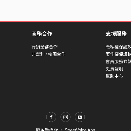
商務合作
支援服務
行銷業務合作
隱私權保護
非營利 / 校園合作
著作權保護
會員服務條
免責聲明
幫助中心
開啟手機版
・
StreetVoice App