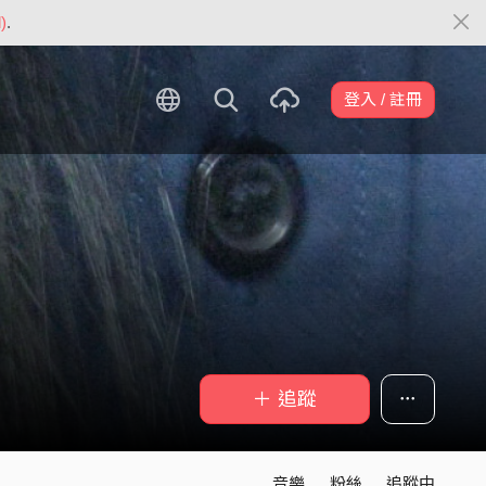
)
.
登入 / 註冊
＋ 追蹤
音樂
粉絲
追蹤中