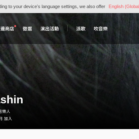
ing to your device's language settings, we also offer
English (Global
周邊商店
徵選
演出活動
派歌
吹音樂
shin
・音樂人
 月 加入