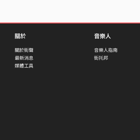
關於
音樂人
關於街聲
音樂人指南
最新消息
街托邦
媒體工具