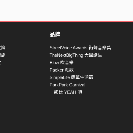
品牌
政策
StreetVoice Awards 街聲音樂獎
措施
TheNextBigThing 大團誕生
款
Blow 吹音樂
Packer 派歌
SimpleLife 簡單生活節
ParkPark Carnival
一起比 YEAH 吧