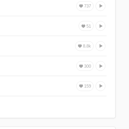
737
51
8.8k
300
159