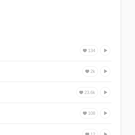
134
2k
23.6k
108
12