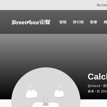
Accord
發現
排行榜
歌單
Calc
@chizxd・
香港・於 2014