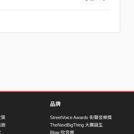
品牌
政策
StreetVoice Awards 街聲音樂獎
措施
TheNextBigThing 大團誕生
款
Blow 吹音樂