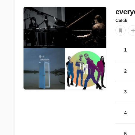
every
Calck
1
2
3
4
5