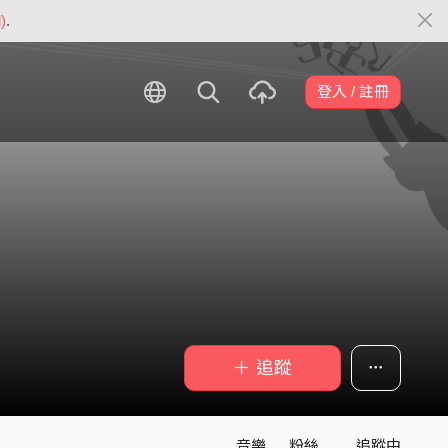
)
.
登入 / 註冊
＋ 追蹤
音樂
粉絲
追蹤中