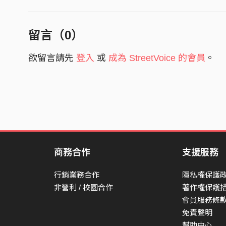
留言（
0
）
欲留言請先
登入
或
成為 StreetVoice 的會員
。
商務合作
支援服務
行銷業務合作
隱私權保護
非營利 / 校園合作
著作權保護
會員服務條
免責聲明
幫助中心