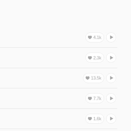
4.1k
2.3k
13.5k
7.7k
1.6k