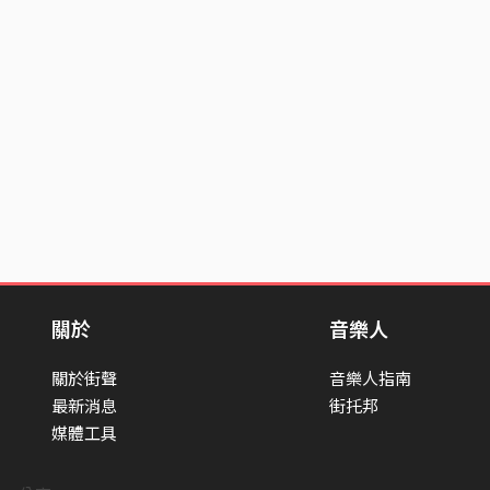
關於
音樂人
關於街聲
音樂人指南
最新消息
街托邦
媒體工具