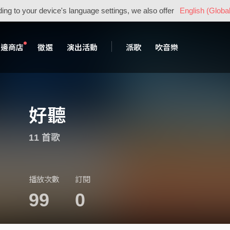
ing to your device's language settings, we also offer
English (Global
周邊商店
徵選
演出活動
派歌
吹音樂
好聽
11 首歌
播放次數
訂閱
99
0