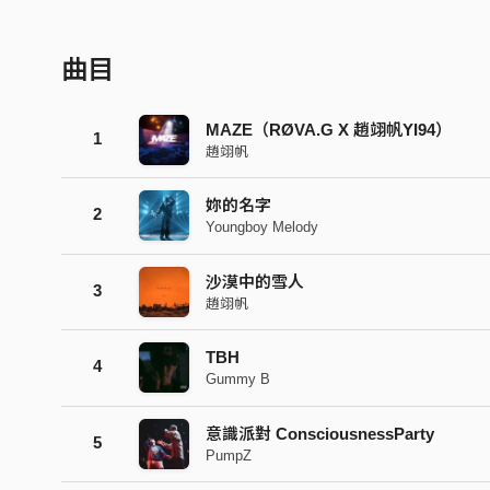
曲目
MAZE（RØVA.G X 趙翊帆YI94）
1
趙翊帆
妳的名字
2
Youngboy Melody
沙漠中的雪人
3
趙翊帆
TBH
4
Gummy B
意識派對 ConsciousnessParty
5
PumpZ