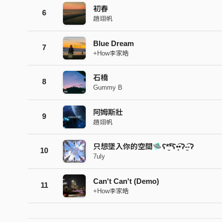
初春
6
趙翊帆
Blue Dream
7
+How李家皓
石橋
8
Gummy B
阿姆斯壯
9
趙翊帆
只想墜入你的空間🛸ʕ*̫͡*ʕ•͓͡•ʔ-̫͡-ʔ
10
7uly
Can't Can't (Demo)
11
+How李家皓