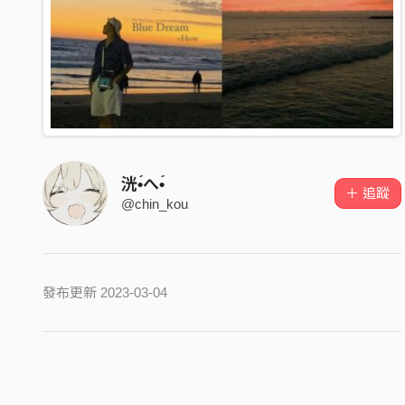
洸•́へ•́
＋ 追蹤
@chin_kou
發布更新 2023-03-04