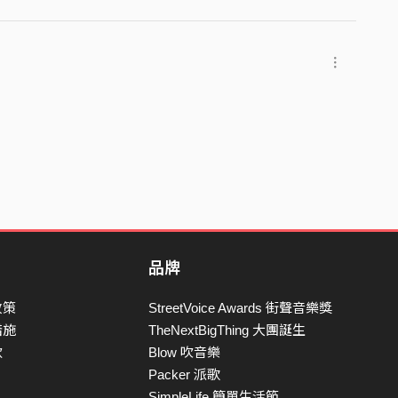
品牌
政策
StreetVoice Awards 街聲音樂獎
措施
TheNextBigThing 大團誕生
款
Blow 吹音樂
Packer 派歌
SimpleLife 簡單生活節