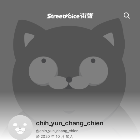
chih_yun_chang_chien
@chih_yun_chang_chien
於 2020 年 10 月 加入