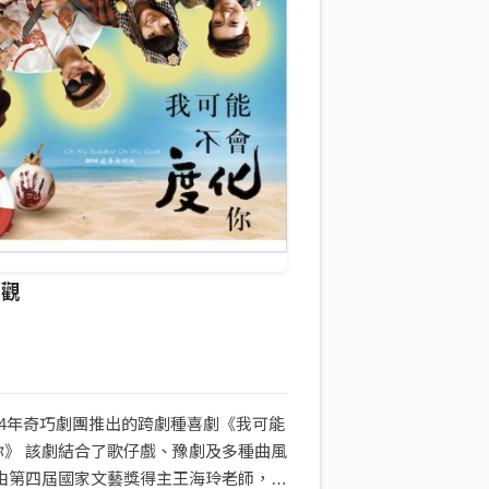
是觀
14年奇巧劇團推出的跨劇種喜劇《我可能
你》 該劇結合了歌仔戲、豫劇及多種曲風
並由第四屆國家文藝獎得主王海玲老師，編