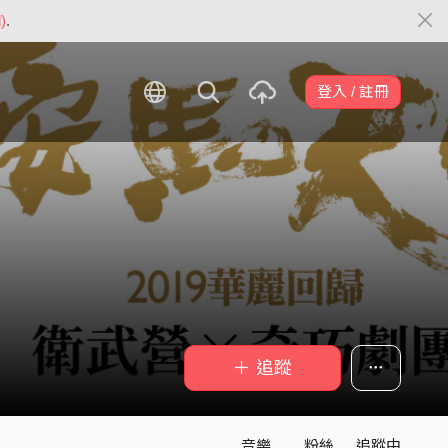
)
.
登入 / 註冊
＋ 追蹤
音樂
粉絲
追蹤中