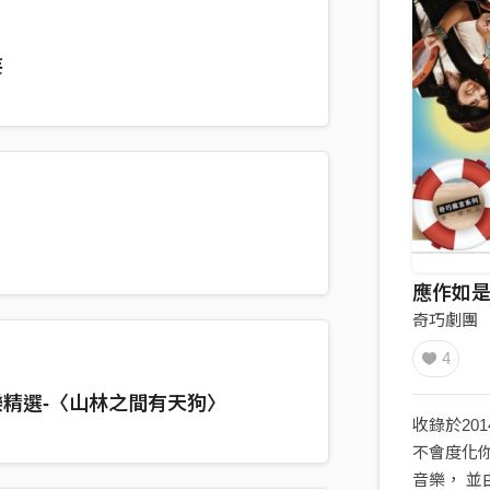
妄
應作如
奇巧劇團
4
精選-〈山林之間有天狗〉
收錄於20
不會度化
音樂， 