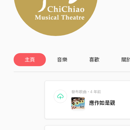
主頁
音樂
喜歡
關
發布歌曲・4 年前
應作如是觀