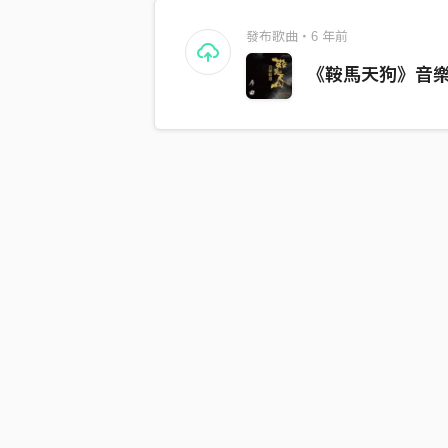
發布歌曲・6 年前
《鞍馬天狗》音樂