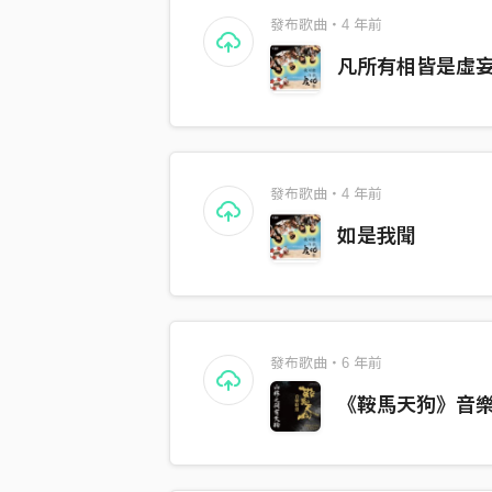
發布歌曲・4 年前
凡所有相皆是虛
發布歌曲・4 年前
如是我聞
發布歌曲・6 年前
《鞍馬天狗》音樂