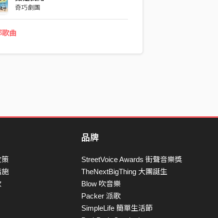
奇巧劇團
部歌曲
品牌
政策
StreetVoice Awards 街聲音樂獎
措施
TheNextBigThing 大團誕生
款
Blow 吹音樂
Packer 派歌
SimpleLife 簡單生活節