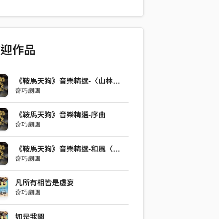
的《金剛經》貫穿全劇。 本曲唱詞內容擷
剛般若波羅蜜經》中，佛陀所言。 「須菩
人以滿無量阿僧祇世界七寶持用布施，若
、善女人，發菩提心者，持於此經，乃至
歡迎作品
，受持讀誦，為人演說，其福勝彼。云何
，不取於相，如如不動。何以故？」 「一
，如夢幻泡影，如露亦如電，應作如是
《鞍馬天狗》音樂精選-〈山林之間有天狗〉
奇巧劇團
四句偈語，是為整部經文的結尾。 曲中
伴奏之外，增加了低沉襯底的聲響跟音色
《鞍馬天狗》音樂精選-序曲
呼應劇情並襯托舞台上的氛圍。 演唱者：
奇巧劇團
腔設計：王海玲 編曲錄製：李常磊 二胡
映秀
《鞍馬天狗》音樂精選-和風〈代七字〉
奇巧劇團
凡所有相皆是虛妄
奇巧劇團
如是我聞