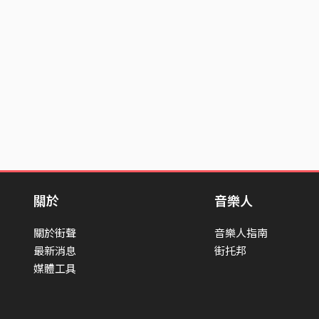
關於
音樂人
關於街聲
音樂人指南
最新消息
街托邦
媒體工具