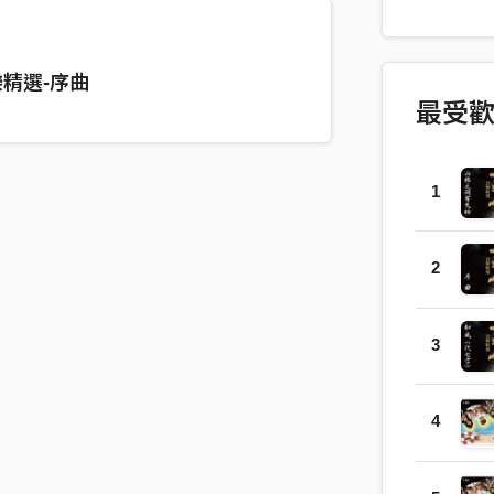
腔、演唱
取自《金
提！若有
精選-序曲
有善男子
最受
四句偈等
為人演說
切有為法
1
觀。」 這
除了胡琴
處理，以
2
王海玲 編
演奏：劉
3
4