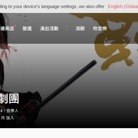
ing to your device's language settings, we also offer
English (Global
周邊商店
徵選
演出活動
派歌
吹音樂
劇團
1314・音樂人
2 月 加入