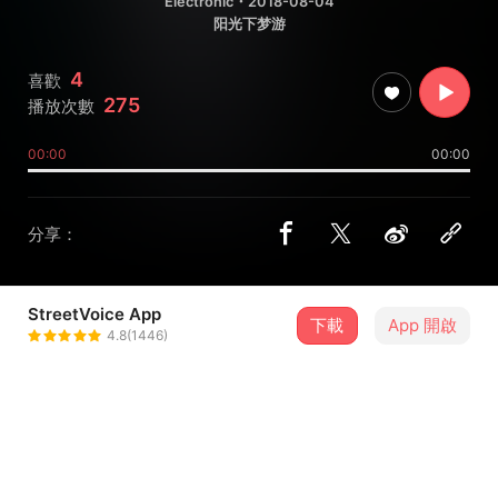
Electronic
・2018-08-04
阳光下梦游
4
喜歡
275
播放次數
00:00
00:00
分享：
StreetVoice App
下載
App 開啟
音乐人陈敏
4.8(1446)
＋ 追蹤
@chenminmusic
歌詞