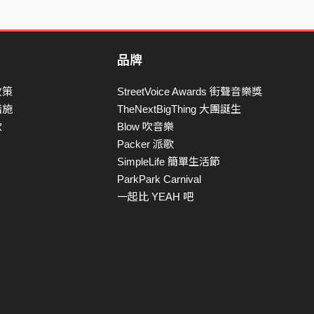
品牌
政策
StreetVoice Awards 街聲音樂獎
措施
TheNextBigThing 大團誕生
款
Blow 吹音樂
Packer 派歌
SimpleLife 簡單生活節
ParkPark Carnival
一起比 YEAH 吧