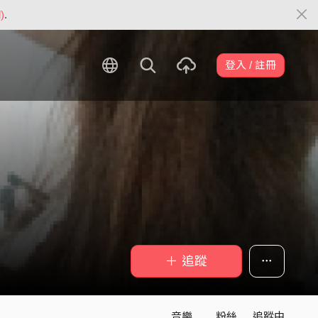
)
.
登入 / 註冊
＋ 追蹤
音樂
粉絲
追蹤中