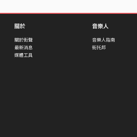
關於
音樂人
關於街聲
音樂人指南
最新消息
街托邦
媒體工具