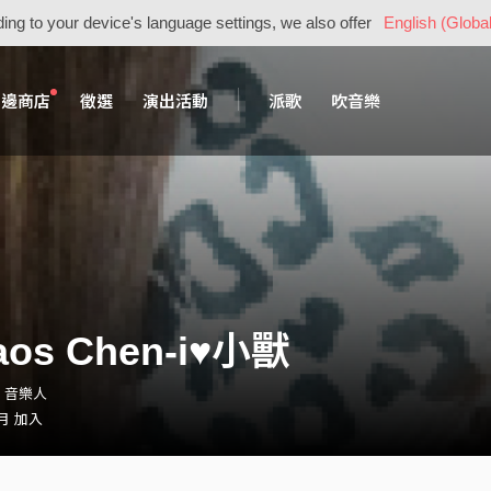
ing to your device's language settings, we also offer
English (Global
周邊商店
徵選
演出活動
派歌
吹音樂
aos Chen-i♥小獸
6・音樂人
 月 加入