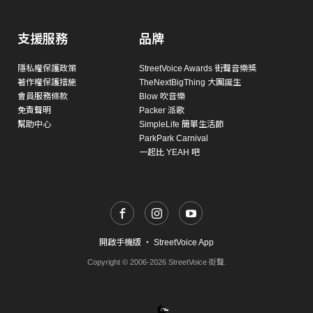
支援服務
品牌
隱私權保護政策
StreetVoice Awards 街聲音樂獎
著作權保護措施
TheNextBigThing 大團誕生
會員服務條款
Blow 吹音樂
免責聲明
Packer 派歌
幫助中心
SimpleLife 簡單生活節
ParkPark Carnival
一起比 YEAH 吧
開啟手機版
・
StreetVoice App
Copyright © 2006-2026 StreetVoice 街聲.