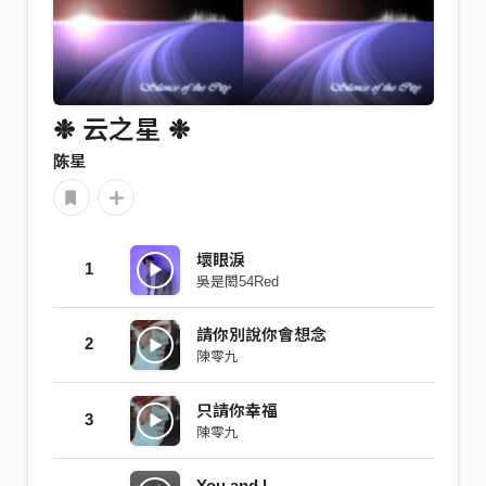
❉ 云之星 ❉
陈星
壞眼淚
1
吳是閎54Red
請你別說你會想念
2
陳零九
只請你幸福
3
陳零九
You and I