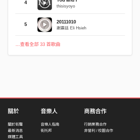
4
thisisyoyo
20111010
5
謝震廷 Eli Hsieh
…查看全部 33 首歌曲
關於
音樂人
商務合作
關於街聲
音樂人指南
行銷業務合作
最新消息
街托邦
非營利 / 校園合作
媒體工具