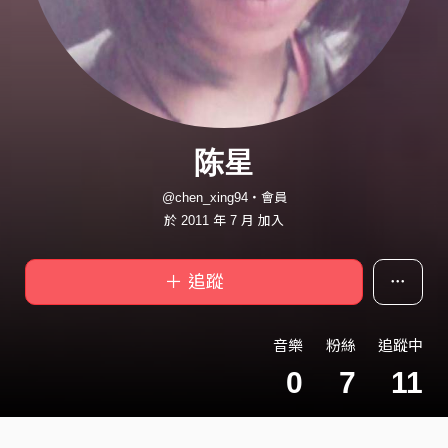
陈星
@chen_xing94・會員
於 2011 年 7 月 加入
＋ 追蹤
音樂
粉絲
追蹤中
0
7
11