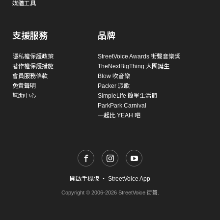
媒體工具
支援服務
品牌
隱私權保護政策
StreetVoice Awards 街聲音樂獎
著作權保護措施
TheNextBigThing 大團誕生
會員服務條款
Blow 吹音樂
免責聲明
Packer 派歌
幫助中心
SimpleLife 簡單生活節
ParkPark Carnival
一起比 YEAH 吧
開啟手機版
・
StreetVoice App
Copyright © 2006-2026 StreetVoice 街聲.