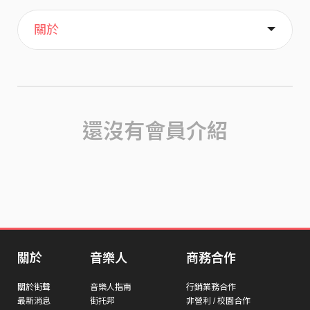
主頁
歌單
喜歡
關於
還沒有會員介紹
關於
音樂人
商務合作
關於街聲
音樂人指南
行銷業務合作
最新消息
街托邦
非營利 / 校園合作