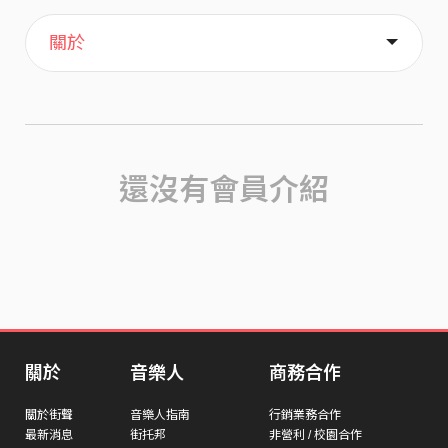
主頁
歌單
喜歡
關於
還沒有會員介紹
關於
音樂人
商務合作
關於街聲
音樂人指南
行銷業務合作
最新消息
街托邦
非營利 / 校園合作