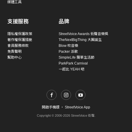
媒體工具
支援服務
品牌
隱私權保護政策
StreetVoice Awards 街聲音樂獎
著作權保護措施
TheNextBigThing 大團誕生
會員服務條款
Blow 吹音樂
免責聲明
Packer 派歌
幫助中心
SimpleLife 簡單生活節
ParkPark Carnival
一起比 YEAH 吧
開啟手機版
・
StreetVoice App
Copyright © 2006-2026 StreetVoice 街聲.