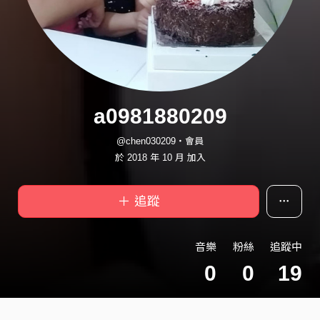
a0981880209
@chen030209・會員
於 2018 年 10 月 加入
＋ 追蹤
音樂
粉絲
追蹤中
0
0
19