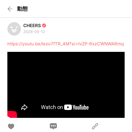
動態
CHEERS
2026-05-12
https://youtu.be/Iezo7fTR_4M?si=tvZP-RxzCWNWARmq