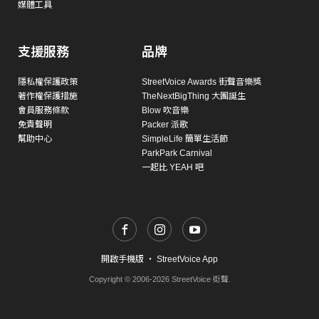
媒體工具
支援服務
品牌
隱私權保護政策
StreetVoice Awards 街聲音樂獎
著作權保護措施
TheNextBigThing 大團誕生
會員服務條款
Blow 吹音樂
免責聲明
Packer 派歌
幫助中心
SimpleLife 簡單生活節
ParkPark Carnival
一起比 YEAH 吧
開啟手機版
・
StreetVoice App
Copyright © 2006-2026 StreetVoice 街聲.