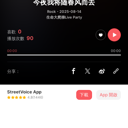
今夜我将随春风而去
Rock
・2025-08-14
生命大爬梯Live Party
0
喜歡
90
播放次數
00:00
00:00
分享：
StreetVoice App
下載
App 開啟
超级查理
4.8(1446)
＋ 追蹤
@chaojichali