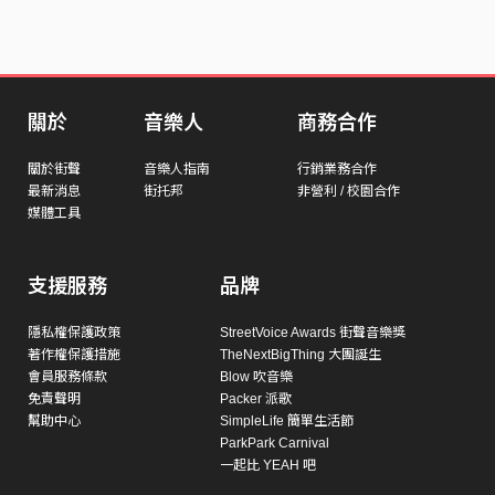
關於
音樂人
商務合作
關於街聲
音樂人指南
行銷業務合作
最新消息
街托邦
非營利 / 校園合作
媒體工具
支援服務
品牌
隱私權保護政策
StreetVoice Awards 街聲音樂獎
著作權保護措施
TheNextBigThing 大團誕生
會員服務條款
Blow 吹音樂
免責聲明
Packer 派歌
幫助中心
SimpleLife 簡單生活節
ParkPark Carnival
一起比 YEAH 吧