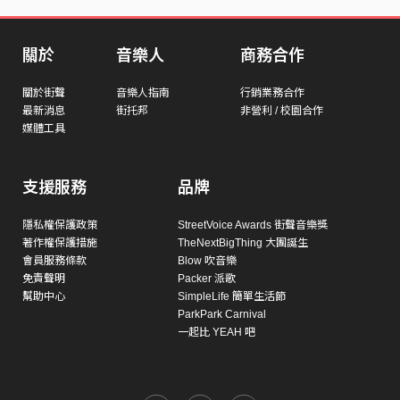
關於
音樂人
商務合作
關於街聲
音樂人指南
行銷業務合作
最新消息
街托邦
非營利 / 校園合作
媒體工具
支援服務
品牌
隱私權保護政策
StreetVoice Awards 街聲音樂獎
著作權保護措施
TheNextBigThing 大團誕生
會員服務條款
Blow 吹音樂
免責聲明
Packer 派歌
幫助中心
SimpleLife 簡單生活節
ParkPark Carnival
一起比 YEAH 吧