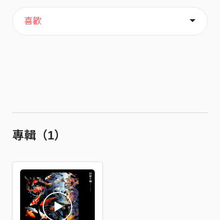
主頁
歌單
關於
喜歡
專輯（1）