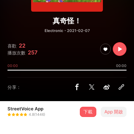
真奇怪！
Electronic
・2021-02-07
22
喜歡
257
播放次數
00:00
00:00
分享：
StreetVoice App
下載
App 開啟
Chainhaha
4.8(1446)
＋ 追蹤
@chainhaha