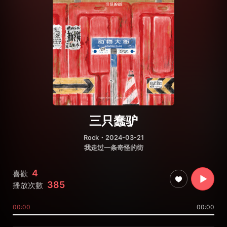
三只蠢驴
Rock
・2024-03-21
我走过一条奇怪的街
4
喜歡
385
播放次數
00:00
00:00