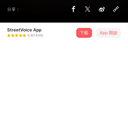
分享：
StreetVoice App
下載
App 開啟
册纸CeZhi
4.8(1446)
＋ 追蹤
@cezhi
歌詞
词 Lyricist：册纸
曲 Composer：册纸
编曲 Arranger : 册纸
人声 Vocal/合成器 Synthesizer：张航
吉他 Guitar：夏尹崎/吴穗斌
...查看更多
贝斯 Bass：何俊霓