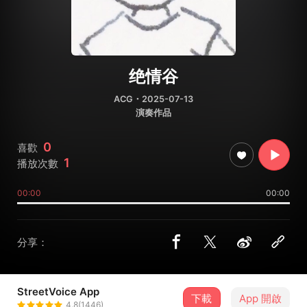
绝情谷
ACG
・2025-07-13
演奏作品
0
喜歡
1
播放次數
00:00
00:00
分享：
StreetVoice App
下載
App 開啟
纯白
4.8(1446)