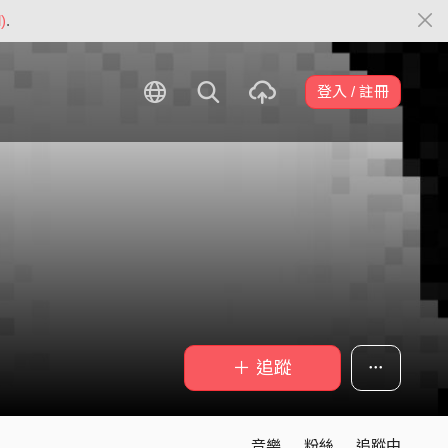
)
.
登入 / 註冊
＋ 追蹤
音樂
粉絲
追蹤中