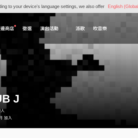
ing to your device's language settings, we also offer
English (Global
周邊商店
徵選
演出活動
派歌
吹音樂
UB J
樂人
 月 加入