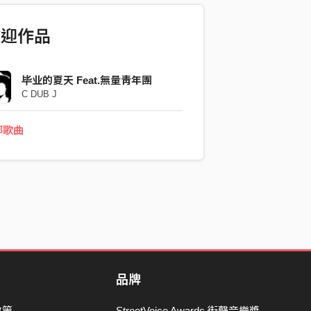
歡迎作品
毕业的夏天 Feat.無量靑年團
C DUB J
部歌曲
品牌
政策
StreetVoice Awards 街聲音樂獎