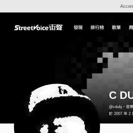
Accord
發現
排行榜
歌單
C D
@cdubj・音
於 2007 年 2