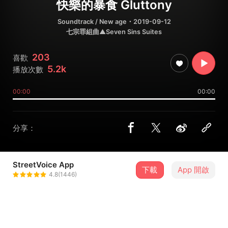
快樂的暴食 Gluttony
Soundtrack / New age
・2019-09-12
七宗罪組曲▲Seven Sins Suites
203
喜歡
5.2k
播放次數
00:00
00:00
分享：
StreetVoice App
下載
App 開啟
龔鈺祺 AGONG
4.8(1446)
＋ 追蹤
@cdix2