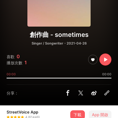
創作曲 - sometimes
Singer / Songwriter
・2021-04-26
0
喜歡
1
播放次數
00:00
00:00
分享：
StreetVoice App
下載
App 開啟
Tony
4.8(1446)