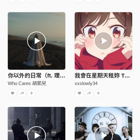
你以外的日常（ft. 理想混蛋 雞丁）
我會在星期天租妳 To:水原千鶴
Who Cares 胡凱兒
xxslowly34