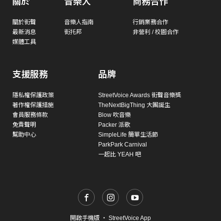
關於
音樂人
商務合作
關於街聲
音樂人指南
行銷業務合作
最新消息
街托邦
非營利 / 校園合作
媒體工具
支援服務
品牌
隱私權保護政策
StreetVoice Awards 街聲音樂獎
著作權保護措施
TheNextBigThing 大團誕生
會員服務條款
Blow 吹音樂
免責聲明
Packer 派歌
幫助中心
SimpleLife 簡單生活節
ParkPark Carnival
一起比 YEAH 吧
開啟手機版
・
StreetVoice App