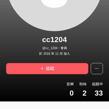
cc1204
@cc_1204・會員
於 2018 年 11 月 加入
＋ 追蹤
音樂
粉絲
追蹤中
0
2
33