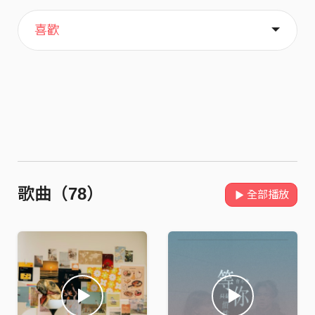
主頁
歌單
關於
喜歡
歌曲（78）
全部播放