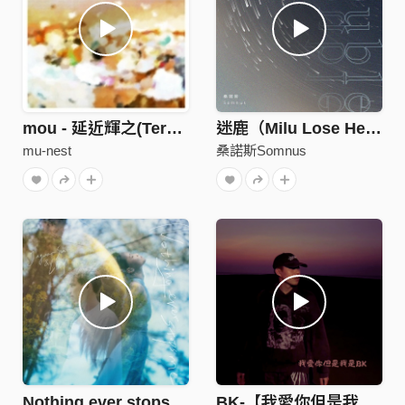
mou - 延近輝之(Teruyuki Nobuchika)
迷鹿（Milu Lose Her Way）
mu-nest
桑諾斯Somnus
Nothing ever stops me
BK-【我愛你但是我是BK】audio