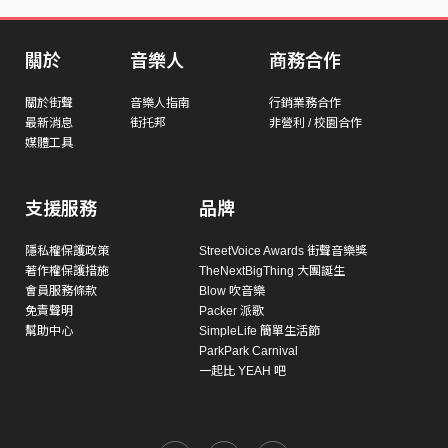
關於
音樂人
商務合作
關於街聲
音樂人指南
行銷業務合作
最新消息
街托邦
非營利 / 校園合作
媒體工具
支援服務
品牌
隱私權保護政策
StreetVoice Awards 街聲音樂獎
著作權保護措施
TheNextBigThing 大團誕生
會員服務條款
Blow 吹音樂
免責聲明
Packer 派歌
幫助中心
SimpleLife 簡單生活節
ParkPark Carnival
一起比 YEAH 吧