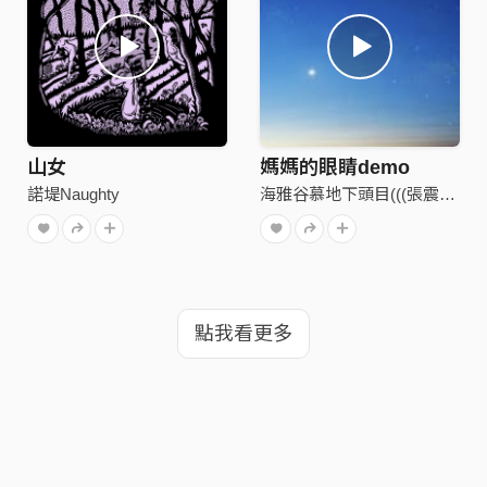
山女
媽媽的眼睛demo
諾堤Naughty
海雅谷慕地下頭目(((張震嶽)))
點我看更多