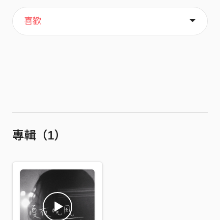
主頁
關於
喜歡
專輯（1）