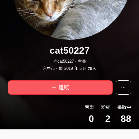
cat50227
@cat50227・會員
台中市・於 2019 年 5 月 加入
＋ 追蹤
音樂
粉絲
追蹤中
0
2
88