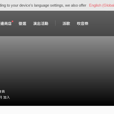
ing to your device's language settings, we also offer
English (Global
周邊商店
徵選
演出活動
派歌
吹音樂
・會員
 月 加入