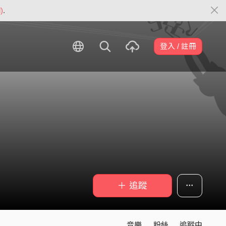
)
.
登入 / 註冊
＋ 追蹤
音樂
粉絲
追蹤中