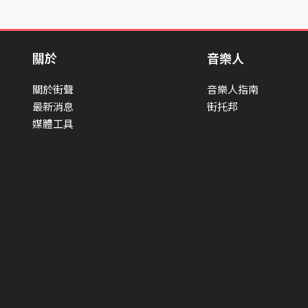
關於
音樂人
關於街聲
音樂人指南
最新消息
街托邦
媒體工具