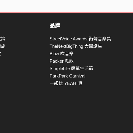
品牌
政策
StreetVoice Awards 街聲音樂獎
措施
TheNextBigThing 大團誕生
款
Blow 吹音樂
Packer 派歌
SimpleLife 簡單生活節
ParkPark Carnival
一起比 YEAH 吧