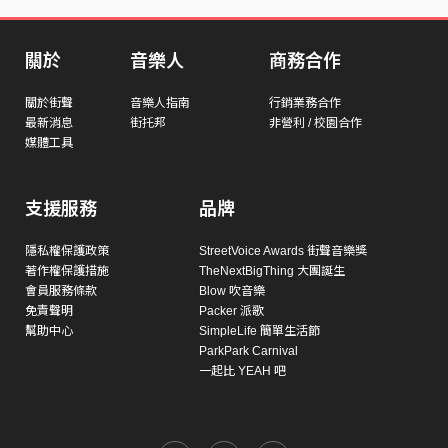
關於
音樂人
商務合作
關於街聲
音樂人指南
行銷業務合作
最新消息
街托邦
非營利 / 校園合作
媒體工具
支援服務
品牌
隱私權保護政策
StreetVoice Awards 街聲音樂獎
著作權保護措施
TheNextBigThing 大團誕生
會員服務條款
Blow 吹音樂
免責聲明
Packer 派歌
幫助中心
SimpleLife 簡單生活節
ParkPark Carnival
一起比 YEAH 吧