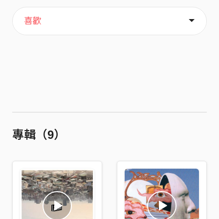
主頁
關於
喜歡
專輯（9）