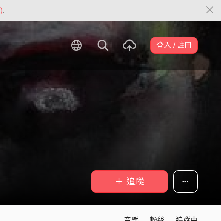
)
.
登入 / 註冊
＋ 追蹤
音樂
粉絲
追蹤中