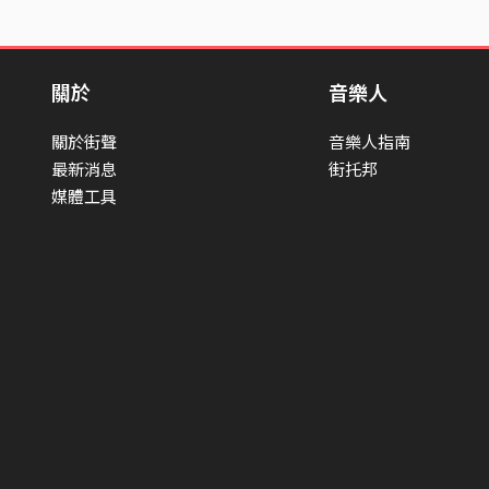
關於
音樂人
關於街聲
音樂人指南
最新消息
街托邦
媒體工具