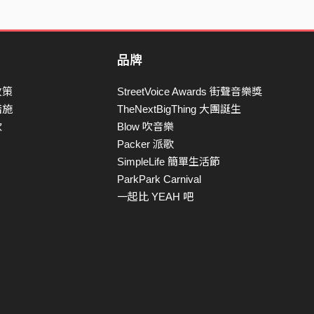
品牌
政策
StreetVoice Awards 街聲音樂獎
措施
TheNextBigThing 大團誕生
款
Blow 吹音樂
Packer 派歌
SimpleLife 簡單生活節
ParkPark Carnival
一起比 YEAH 吧