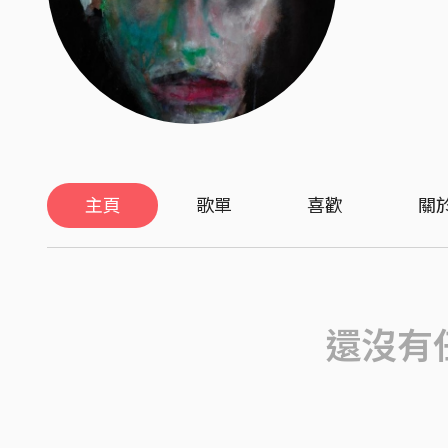
主頁
歌單
喜歡
關
還沒有