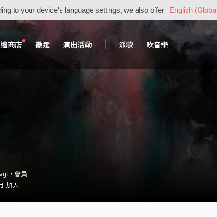
ing to your device's language settings, we also offer
English (Global
周邊商店
徵選
演出活動
派歌
吹音樂
_vgt・會員
 月 加入