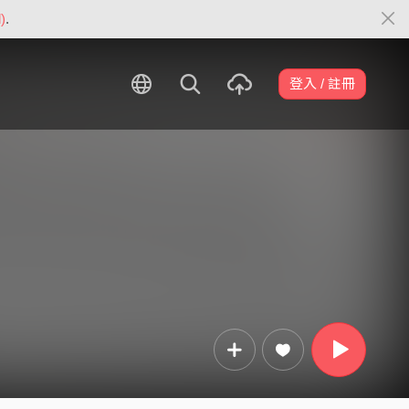
)
.
登入 / 註冊