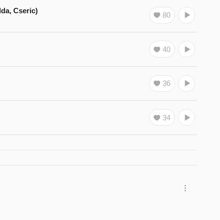
, Cseric)
80
40
36
34