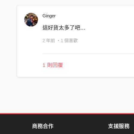
Ginger
這好貨太多了吧…
2 年前
・1 個喜歡
1 則回覆
商務合作
支援服務