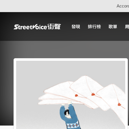
Accord
發現
排行榜
歌單