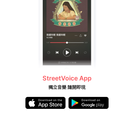
StreetVoice App
獨立音樂 隨開即現