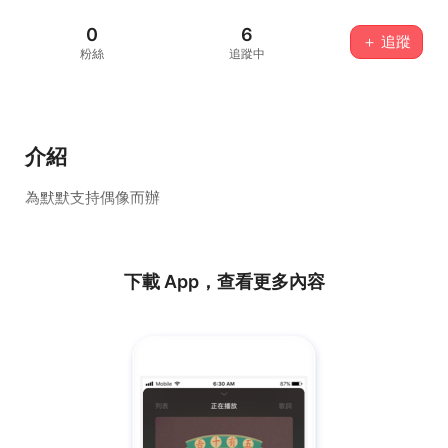
0
6
＋ 追蹤
粉絲
追蹤中
介紹
為默默支持偶像而辦
下載 App，查看更多內容