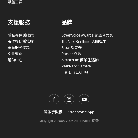
媒體工具
支援服務
品牌
隱私權保護政策
StreetVoice Awards 街聲音樂獎
著作權保護措施
TheNextBigThing 大團誕生
會員服務條款
Blow 吹音樂
免責聲明
Packer 派歌
幫助中心
SimpleLife 簡單生活節
ParkPark Carnival
一起比 YEAH 吧
開啟手機版
・
StreetVoice App
Copyright © 2006-2026 StreetVoice 街聲.