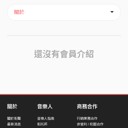
主頁
歌單
喜歡
關於
還沒有會員介紹
關於
音樂人
商務合作
關於街聲
音樂人指南
行銷業務合作
最新消息
街托邦
非營利 / 校園合作