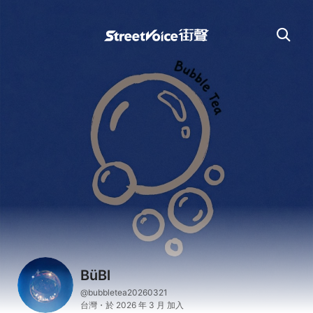
BüBl
@bubbletea20260321
台灣・於 2026 年 3 月 加入