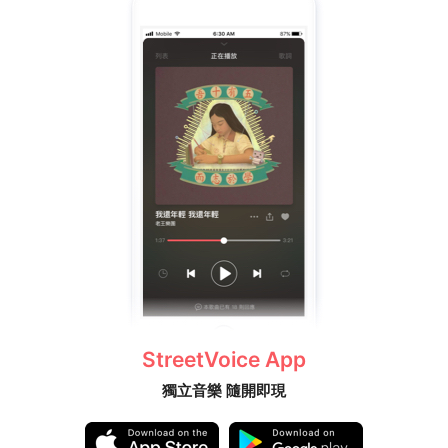
StreetVoice App
獨立音樂 隨開即現