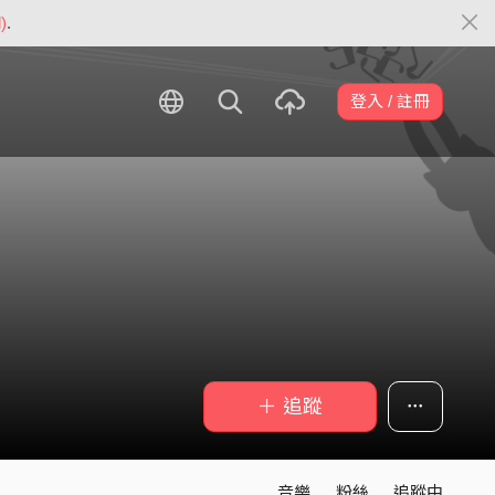
)
.
登入 / 註冊
＋ 追蹤
音樂
粉絲
追蹤中