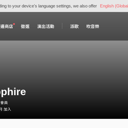
ing to your device's language settings, we also offer
English (Global
周邊商店
徵選
演出活動
派歌
吹音樂
phire
e・會員
 月 加入