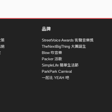
品牌
政策
StreetVoice Awards 街聲音樂獎
措施
TheNextBigThing 大團誕生
款
Blow 吹音樂
Packer 派歌
SimpleLife 簡單生活節
ParkPark Carnival
一起比 YEAH 吧