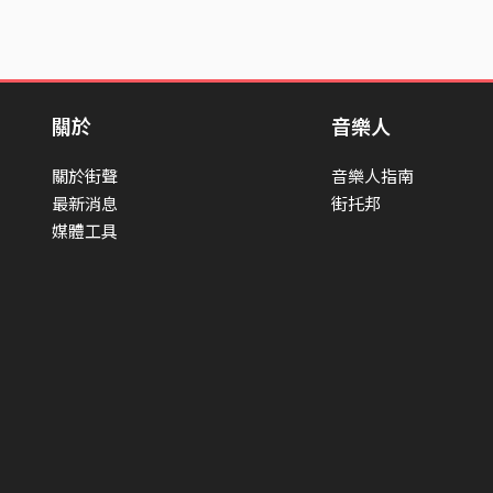
關於
音樂人
關於街聲
音樂人指南
最新消息
街托邦
媒體工具