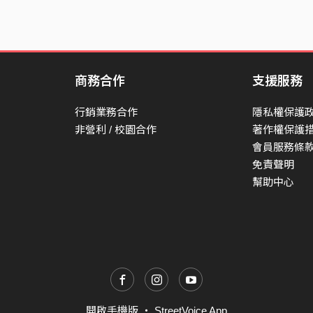
商務合作
支援服務
行銷業務合作
隱私權保護
非營利 / 校園合作
著作權保護
會員服務條
免責聲明
幫助中心
開啟手機版
・
StreetVoice App