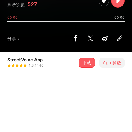
527
播放次數
00:00
00:00
分享：
StreetVoice App
下載
App 開啟
The Broken Flowers 碎紙花
4.8(1446)
＋ 追蹤
@brokenflowers
8 月
碎紙花 2026 ”FUCK’N END OF SUMMER”TOUR-台中場
21
20:00．臺中市・迴響音樂藝文展演空間