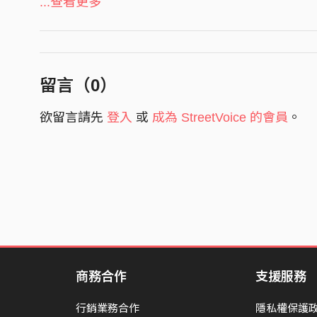
...查看更多
StreetVoice街聲｜
https://streetvoice.com/brok
wake up !
you must be wake up !
everything is not too late !
留言（
0
）
wake up !
you must be wake up !
欲留言請先
登入
或
成為 StreetVoice 的會員
。
everything is not too late !
明天 太陽會依然耀眼
明天的路 我相信就在前方
哭泣的笑臉 只剩虛偽
眼角的眼淚 怎麼可能沒感覺
鏡子裡的臉 偽裝一切
商務合作
支援服務
停止用謊言 騙自己一遍一遍
行銷業務合作
隱私權保護
wake up !