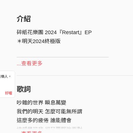
介紹
碎紙花樂團 2024『Restart』EP
＊明天2024終極版
_______________________________
青春勇敢 老當益壯，
...查看更多
不只重新開始，還要飛向宇宙！
音樂人，
喝啤酒請記得配搖滾樂。
！
歌詞
【設計師】Super_tw 阿超 @super________tw
好喔
_______________________________
吵雜的世界 瞬息萬變
官方臉書｜
https://www.facebook.com/TheBro
我們的明天 怎麼可能無所謂
訂閱 YouTube｜
https://www.youtube.com/@T
這麼多的疲倦 誰能體會
追蹤 Instagram｜
https://www.instagram.com/b
總感覺可悲 卻又要堅強面對