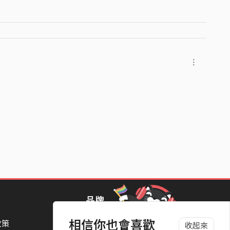
enflowers/
品牌
相信你也會喜歡
政策
StreetVoice Awards 街聲音樂獎
收起來