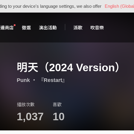
ing to your device's language settings, we also offer
English (Global
周邊商店
徵選
演出活動
派歌
吹音樂
明天（2024 Version）
Punk
・
『Restart』
播放次數
喜歡
1,037
10