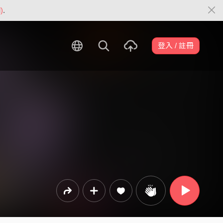
)
.
登入 / 註冊