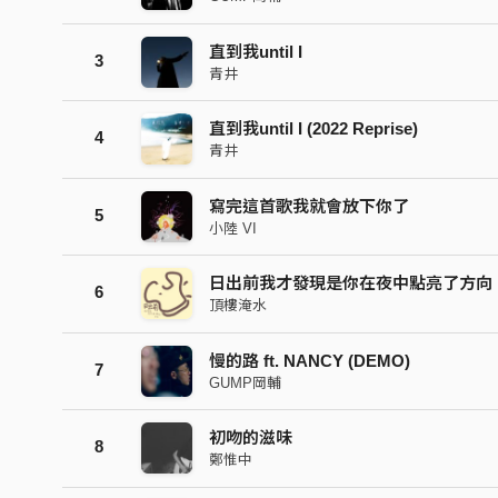
直到我until I
3
青井
直到我until I (2022 Reprise)
4
青井
寫完這首歌我就會放下你了
5
小陸 VI
日出前我才發現是你在夜中點亮了方向
6
頂樓淹水
慢的路 ft. NANCY (DEMO)
7
GUMP岡輔
初吻的滋味
8
鄭惟中