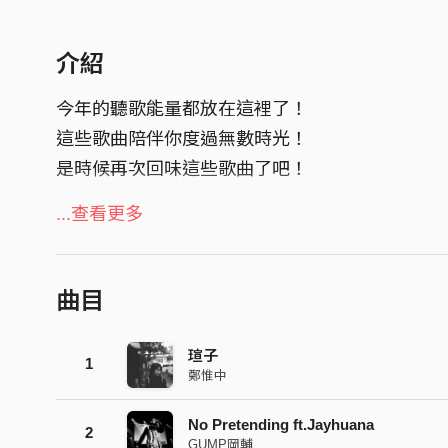
介紹
今年的聽歌能量都放在這裡了！
這些歌曲陪伴你度過無數時光！
是時候再次回味這些歌曲了吧！
點擊下方連結，領取屬於你的年度音樂回顧：
...查看更多
https://streetvoice.com/annualreport/2022/
曲目
瑄子
1
鄭惟中
No Pretending ft.Jayhuana
2
GUMP岡輔