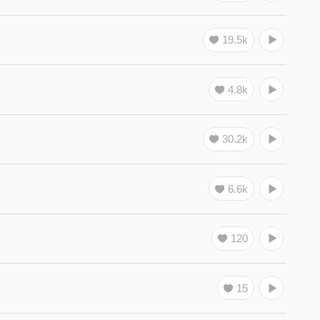
19.5k
4.8k
30.2k
6.6k
120
15