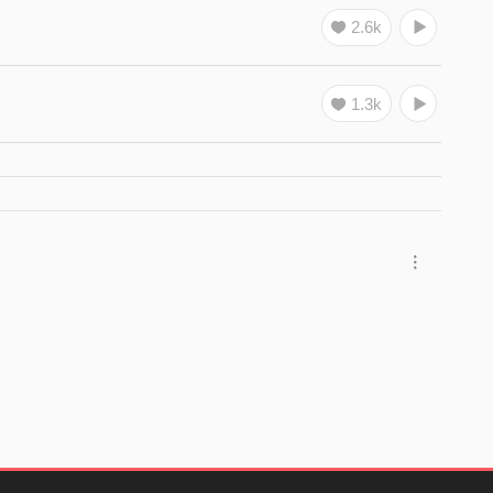
2.6k
1.3k