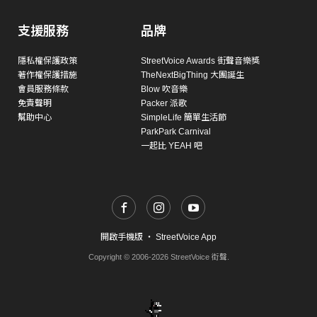
支援服務
品牌
隱私權保護政策
StreetVoice Awards 街聲音樂獎
著作權保護措施
TheNextBigThing 大團誕生
會員服務條款
Blow 吹音樂
免責聲明
Packer 派歌
幫助中心
SimpleLife 簡單生活節
ParkPark Carnival
一起比 YEAH 吧
開啟手機版
・
StreetVoice App
Copyright © 2006-2026 StreetVoice 街聲.