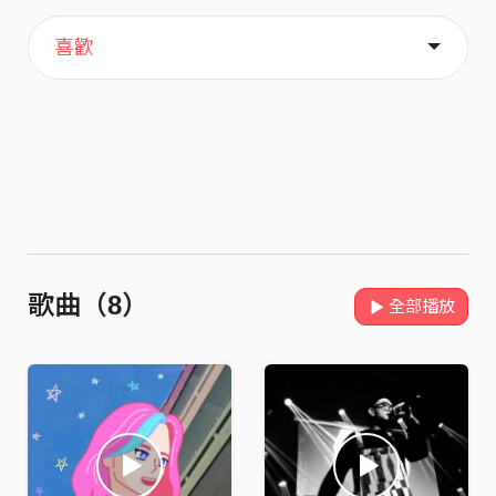
主頁
歌單
關於
喜歡
歌曲（8）
全部播放