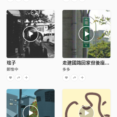
瑄子
走建國路回家但後座少ㄌ泥
鄭惟中
多多