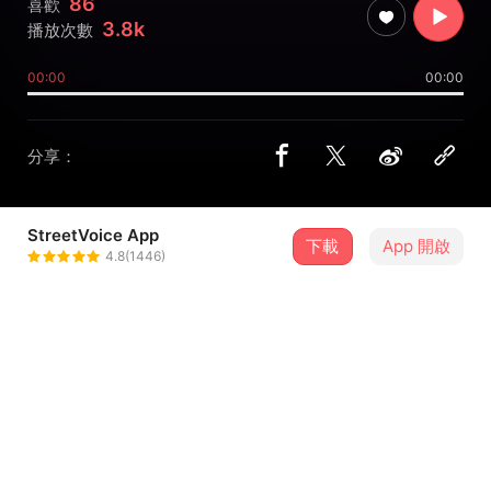
86
喜歡
3.8k
播放次數
00:00
00:00
分享：
StreetVoice App
下載
App 開啟
BRBP
4.8(1446)
＋ 追蹤
@brbp_official
合作音樂人
睿雞 RIKI