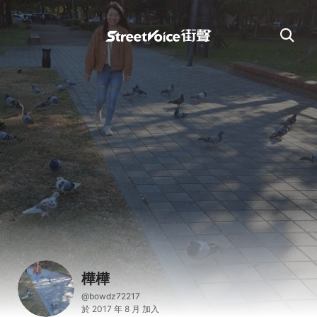
樺樺
@bowdz72217
於 2017 年 8 月 加入