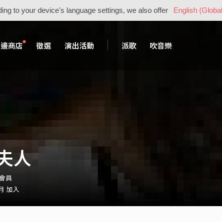
ing to your device's language settings, we also offer
English (Global
周邊商店
徵選
演出活動
派歌
吹音樂
夫人
・會員
 月 加入