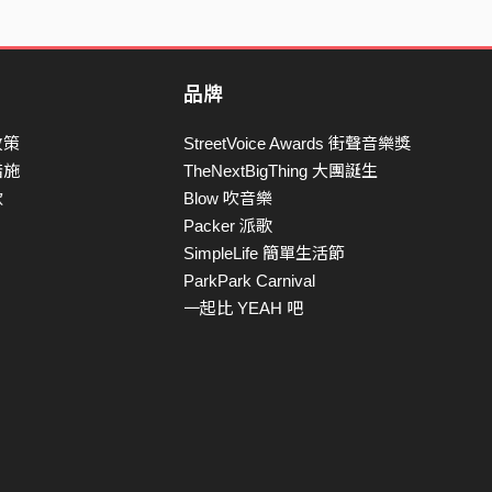
品牌
政策
StreetVoice Awards 街聲音樂獎
措施
TheNextBigThing 大團誕生
款
Blow 吹音樂
Packer 派歌
SimpleLife 簡單生活節
ParkPark Carnival
一起比 YEAH 吧