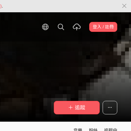
)
.
登入 / 註冊
＋ 追蹤
音樂
粉絲
追蹤中