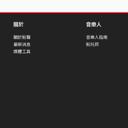
關於
音樂人
關於街聲
音樂人指南
最新消息
街托邦
媒體工具