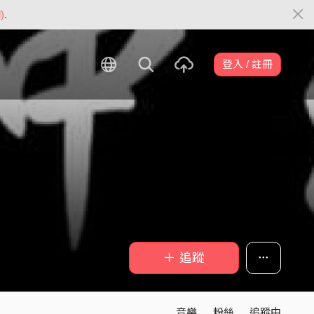
)
.
登入 / 註冊
＋ 追蹤
音樂
粉絲
追蹤中