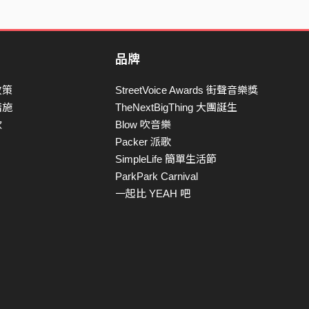
品牌
政策
StreetVoice Awards 街聲音樂獎
措施
TheNextBigThing 大團誕生
款
Blow 吹音樂
Packer 派歌
SimpleLife 簡單生活節
ParkPark Carnival
一起比 YEAH 吧