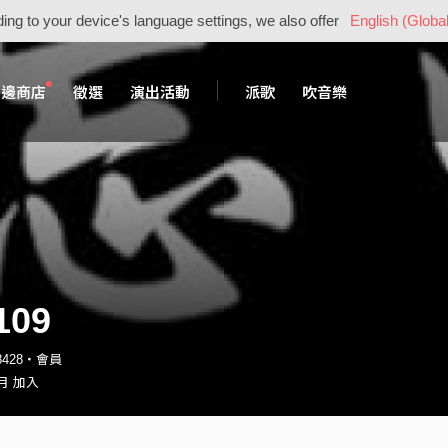
ing to your device's language settings, we also offer
English (Global
周邊商店
徵選
演出活動
派歌
吹音樂
09
88428・會員
 月 加入