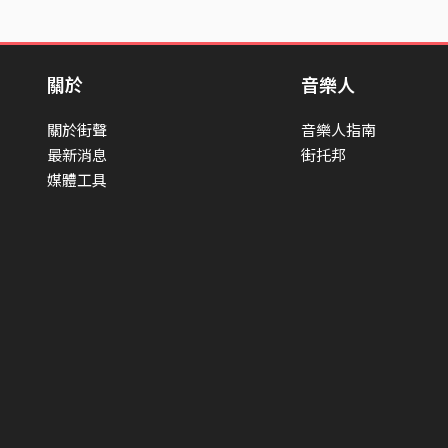
關於
音樂人
關於街聲
音樂人指南
最新消息
街托邦
媒體工具