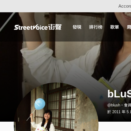
Accord
發現
排行榜
歌單
bLu
@blush・會
於 2011 年 5