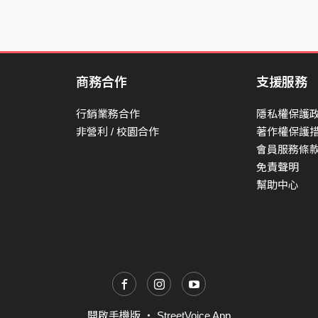
商務合作
支援服務
行銷業務合作
隱私權保護
非營利 / 校園合作
著作權保護
會員服務條
免責聲明
幫助中心
開啟手機版
・
StreetVoice App