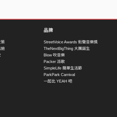
品牌
政策
StreetVoice Awards 街聲音樂獎
措施
TheNextBigThing 大團誕生
款
Blow 吹音樂
Packer 派歌
SimpleLife 簡單生活節
ParkPark Carnival
一起比 YEAH 吧