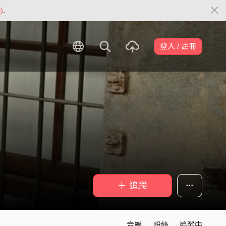
)
.
登入 / 註冊
＋ 追蹤
音樂
粉絲
追蹤中