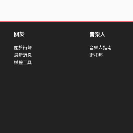
關於
音樂人
關於街聲
音樂人指南
最新消息
街托邦
媒體工具