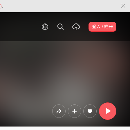
)
.
登入 / 註冊