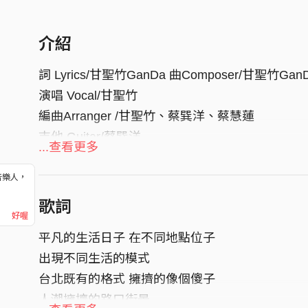
介紹
詞 Lyrics/甘聖竹GanDa 曲Composer/甘聖竹Gan
演唱 Vocal/甘聖竹
編曲Arranger /甘聖竹、蔡巽洋、蔡慧蓮
吉他 Guitar/蔡巽洋
...查看更多
大提琴 Cello/蔡慧蓮
合聲 Harmony/甘聖竹
音樂人，
！
配唱製作 Vocal Production/芭塔
歌詞
好喔
錄音師 Recording Engineer/陳盈字
平凡的生活日子 在不同地點位子
錄音室 Studio/IMPACT錄音室
出現不同生活的模式
混音Mixing/甘聖竹
台北既有的格式 擁擠的像個傻子
敘述了心情彷彿隨環境而改變的濕度、溫度甚至
人潮擁擠的路口街景