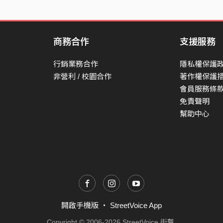
生活有互相陪伴的唯一
陽光灑落的窗子 回憶擺滿的櫃子
不用多餘華麗的裝飾
商務合作
支援服務
夕陽落下的此時 世界全然的安靜
單純坐在田裡的椅子
行銷業務合作
隱私權保護
按著電腦的手指 寫出今天的故事
非營利 / 校園合作
著作權保護
會員服務條
寫詞唱出屬於我的詩
免責聲明
幫助中心
開啟手機版
・
StreetVoice App
Copyright © 2006-2026 StreetVoice 街聲.