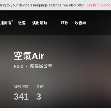
ing to your device's language settings, we also offer
English (Global
周邊商店
徵選
演出活動
派歌
吹音樂
空氣Air
Folk
・
所長辦公室
播放次數
喜歡
341
3