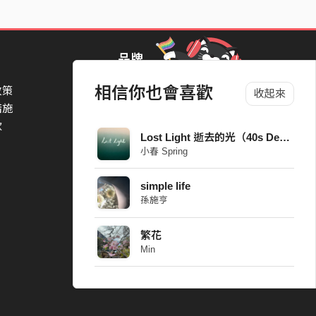
品牌
相信你也會喜歡
政策
StreetVoice Awards 街聲音樂獎
收起來
措施
TheNextBigThing 大團誕生
款
Blow 吹音樂
Lost Light 逝去的光（40s Demo）
Packer 派歌
小春 Spring
SimpleLife 簡單生活節
ParkPark Carnival
simple life
一起比 YEAH 吧
孫施亨
繁花
Min