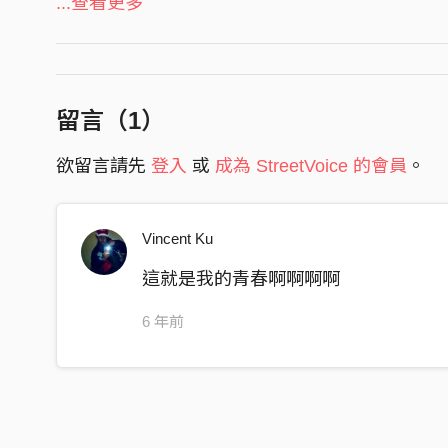
...查看更多
結合，如同音波的震動依附著風給予聆聽者的訊
在我居住的房子 始終都需要被子
一個北方偏北的故事
默默無聞的樣子 一天又一天寫字
一張又一張的嘗試
留言（
1
）
這裏生活的空氣 創造不的同經歷
欲留言請先
登入
或
成為 StreetVoice 的會員
。
與周圍碰撞的感情 真摯的在心裡
不同的人事地時 不同的心情回應
Vincent Ku
呼吸這裡的空氣 寫出這裡的氣息
這就是我的青春啊啊啊啊
我所出生的城市 沒有高樓到處聳立
是純樸相互關照的貼近
6 年前
對街吵鬧的一家子 三隻巷口的米克斯
時常在門口掃地的鄰居
我所理想的故事 背山面海的房子