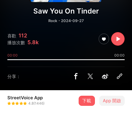
Saw You On Tinder
Rock
・2024-09-27
112
喜歡
5.8k
播放次數
00:00
00:00
分享：
StreetVoice App
下載
App 開啟
Blueburn
4.8(1446)
＋ 追蹤
@blueburn