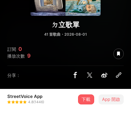
ㄉ立歌單
41 首歌曲・2026-08-01
0
訂閱
9
播放次數
分享：
StreetVoice App
下載
App 開啟
billyliang03
4.8(1446)
＋ 追蹤
@billyliang03