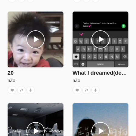
20
What I dreamed(demo)
nZo
nZo