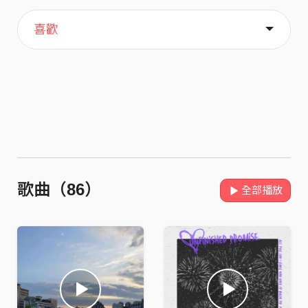
主頁
音樂
歌單
關於
喜歡
歌曲（86）
全部播放