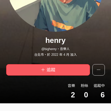
henry
@bighenry・音樂人
台北市・於 2022 年 4 月 加入
＋ 追蹤
音樂
粉絲
追蹤中
2
0
6