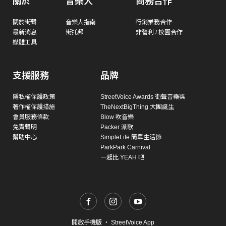
關於
音樂人
商務合作
關於街聲
音樂人指南
行銷業務合作
最新消息
街托邦
非營利 / 校園合作
媒體工具
支援服務
品牌
隱私權保護政策
StreetVoice Awards 街聲音樂獎
著作權保護措施
TheNextBigThing 大團誕生
會員服務條款
Blow 吹音樂
免責聲明
Packer 派歌
幫助中心
SimpleLife 簡單生活節
ParkPark Carnival
一起比 YEAH 吧
開啟手機版
・
StreetVoice App