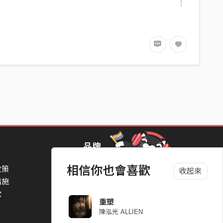
品牌
相信你也會喜歡
政策
StreetVoice Awards 街聲音樂獎
收起來
措施
TheNextBigThing 大團誕生
款
Blow 吹音樂
重塑
Packer 派歌
陳泓光 ALLIEN
SimpleLife 簡單生活節