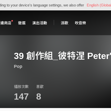
ing to your device's language settings, we also offer
English (Global
周邊商店
徵選
演出活動
派歌
吹音樂
39 創作組_彼特涅 Peter's
Pop
播放次數
喜歡
147
8