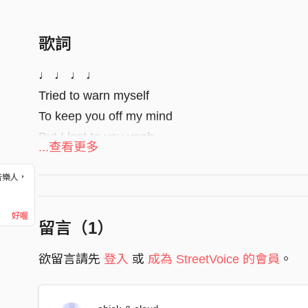
歌詞
♩ ♩ ♩ ♩
Tried to warn myself
To keep you off my mind
But I lost to you yeah
...查看更多
Making it My past
音樂人，
Making it My dream
！
There’s a girl I was
好喔
留言（
1
）
You’re now with me
Baby we don’t trust
欲留言請先
登入
或
成為 StreetVoice 的會員
。
Maybe we should be
There’s a girl I was