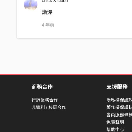
chick & cloud
You’re now with me
讚爆
So far
Can we work it out
4 年前
My mind is shutting down
And my heart is burning now
Cause you’ll be in my mind
So let me tell you that I’m stronger
Until my heart can feel
You’re trying to see yourself in my life
商務合作
支援服務
can you feel
行銷業務合作
隱私權保護
而你說這是我的命
非營利 / 校園合作
著作權保護
沒有靈魂的軀體
會員服務條
我會乘著風前進
免責聲明
往我嚮往的目的
幫助中心